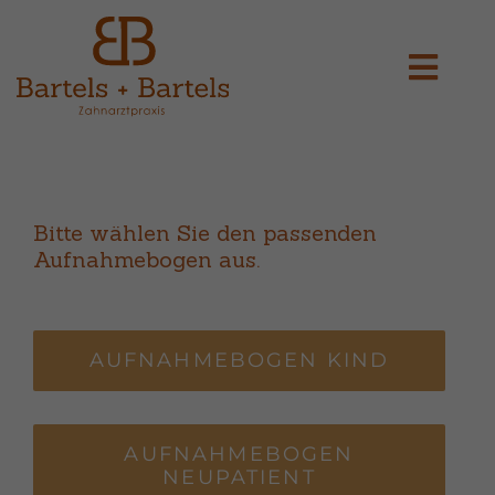
Zum
Inhalt
Togg
springen
Navi
Home
Über Uns
Bitte wählen Sie den passenden
Aufnahmebogen aus.
Leistungen
AUFNAHMEBOGEN KIND
Terminvereinbarung
Anamnese
AUFNAHMEBOGEN
NEUPATIENT