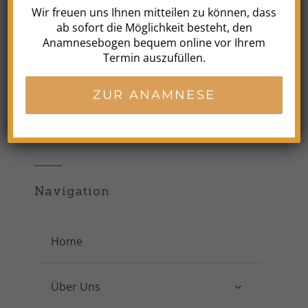
Wir freuen uns Ihnen mitteilen zu können, dass
ab sofort die Möglichkeit besteht, den
Anamnesebogen bequem online vor Ihrem
Irmintrudisstr. 3
Termin auszufüllen.
53111 Bonn
ZUR ANAMNESE
0228 – 908 268 0
info@bartels-und-bartels.de
Navigation
Home
Über Uns